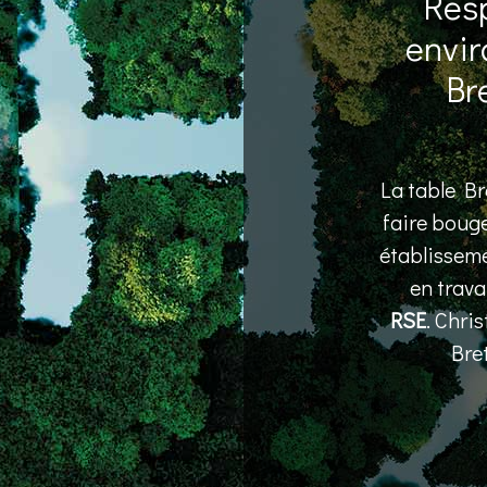
Resp
envir
Br
La table Br
faire bouge
établisseme
en trava
RSE
. Chri
Bre