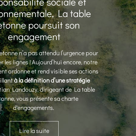
onsabilité sociale et
onnementale, La table
etonne poursuit son
engagement
etonne n’a pas attendu l’urgence pour
r les lignes ! Aujourd’hui encore, notre
nt ordonne et rend visible ses actions
illant
à la définition d’une stratégie
stian Landouzy, dirigeant de La table
tonne, vous présente sa charte
d'engagements.
Lire la suite