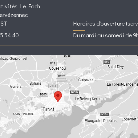
ctivités Le Foch
Kervézennec
EST
Horaires d'ouverture (serv
25 54 40
Du mardi au samedi de 9