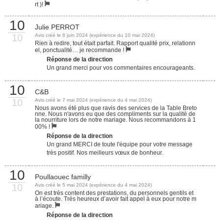
rt )!
10
Julie PERROT
10
Avis créé le 6 juin 2024 (expérience du 10 mai 2024)
Rien à redire, tout était parfait. Rapport qualité prix, relationn
el, ponctualité… je recommande !
Réponse de la direction
Un grand merci pour vos commentaires encourageants.
10
C&B
10
Avis créé le 7 mai 2024 (expérience du 4 mai 2024)
Nous avons été plus que ravis des services de la Table Breto
nne. Nous n'avons eu que des compliments sur la qualité de
la nourriture lors de notre mariage. Nous recommandons à 1
00% !
Réponse de la direction
Un grand MERCI de toute l'équipe pour votre message
très positif. Nos meilleurs vœux de bonheur.
10
Poullaouec familly
10
Avis créé le 5 mai 2024 (expérience du 4 mai 2024)
On est très content des prestations, du personnels gentils et
à l’écoute. Très heureux d’avoir fait appel à eux pour notre m
ariage.
Réponse de la direction