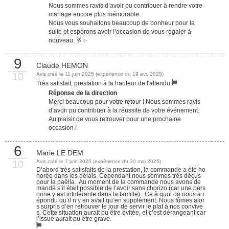
Nous sommes ravis d’avoir pu contribuer à rendre votre
mariage encore plus mémorable.
Nous vous souhaitons beaucoup de bonheur pour la
suite et espérons avoir l’occasion de vous régaler à
nouveau. 🥂✨
9
Claude HEMON
10
Avis créé le 11 juin 2025 (expérience du 19 avr. 2025)
Très satisfait, prestation à la hauteur de l'attendu
Réponse de la direction
Merci beaucoup pour votre retour ! Nous sommes ravis
d’avoir pu contribuer à la réussite de votre événement.
Au plaisir de vous retrouver pour une prochaine
occasion !
6
Marie LE DEM
10
Avis créé le 7 juin 2025 (expérience du 30 mai 2025)
D’abord très satisfaits de la prestation, la commande a été ho
norée dans les délais. Cependant nous sommes très déçus
pour la paëlla . Au moment de la commande nous avons de
mandé s’il était possible de l’avoir sans chorizo (car une pers
onne y est intolérante dans la famille) . Ce à quoi on nous a r
épondu qu’il n’y en avait qu’en supplément. Nous fûmes alor
s surpris d’en retrouver le jour de servir le plat à nos convive
s. Cette situation aurait pu être évitée, et c’est dérangeant car
l’issue aurait pu être grave.