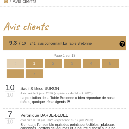
/
Avis clients
Avis clients
9.3
/
10
241
avis concernant La Table Bretonne
Page 1 sur 13
1
2
3
4
5
...
10
Sadil & Brice BURON
10
Avis créé le 9 janv. 2026 (expérience du 24 oct. 2025)
La prestation de la Table Bretonne a bien répondue de nos c
ritères, quoique très exigents.
7
Véronique BARBE-BEDEL
10
Avis créé le 28 juill. 2025 (expérience du 12 juill. 2025)
Bien dans l'ensemble mais des points perfectibles : plateaux
cartonnés , coffrets de légumes et le beurre disposé sur la no