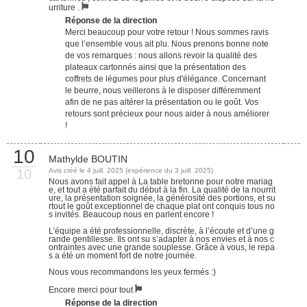
urriture .
Réponse de la direction
Merci beaucoup pour votre retour ! Nous sommes ravis
que l’ensemble vous ait plu. Nous prenons bonne note
de vos remarques : nous allons revoir la qualité des
plateaux cartonnés ainsi que la présentation des
coffrets de légumes pour plus d'élégance. Concernant
le beurre, nous veillerons à le disposer différemment
afin de ne pas altérer la présentation ou le goût. Vos
retours sont précieux pour nous aider à nous améliorer
!
10
Mathylde BOUTIN
10
Avis créé le 4 juill. 2025 (expérience du 3 juill. 2025)
Nous avons fait appel à La table bretonne pour notre mariag
e, et tout a été parfait du début à la fin. La qualité de la nourrit
ure, la présentation soignée, la générosité des portions, et su
rtout le goût exceptionnel de chaque plat ont conquis tous no
s invités. Beaucoup nous en parlent encore !
L’équipe a été professionnelle, discrète, à l’écoute et d’une g
rande gentillesse. Ils ont su s’adapter à nos envies et à nos c
ontraintes avec une grande souplesse. Grâce à vous, le repa
s a été un moment fort de notre journée.
Nous vous recommandons les yeux fermés :)
Encore merci pour tout
Réponse de la direction